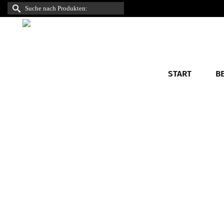
Suche
nach:
START
B