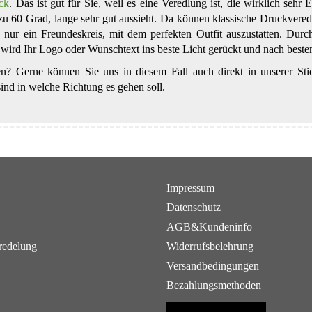
ick
. Das ist gut für Sie, weil es eine Veredlung ist, die wirklich sehr
is zu 60 Grad, lange sehr gut aussieht. Da können klassische Druckvere
nur ein Freundeskreis, mit dem perfekten Outfit auszustatten. Durch 
o wird Ihr Logo oder Wunschtext ins beste Licht gerückt und nach beste
n? Gerne können Sie uns in diesem Fall auch direkt in unserer Stic
ind in welche Richtung es gehen soll.
Impressum
Datenschutz
AGB&Kundeninfo
redelung
Widerrufsbelehrung
Versandbedingungen
Bezahlungsmethoden