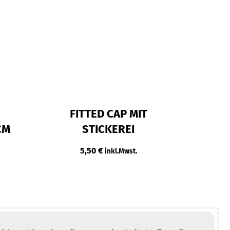
FITTED CAP MIT
CM
STICKEREI
5,50
€
inkl.Mwst.