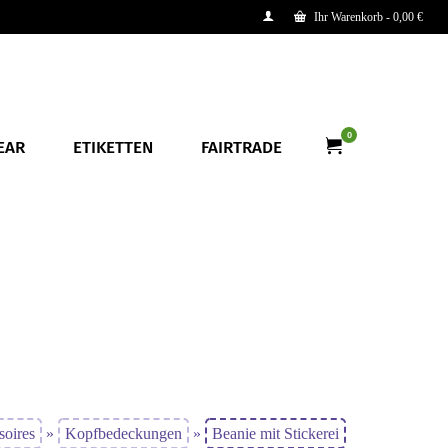
Ihr Warenkorb
-
0,00
€
0
EAR
ETIKETTEN
FAIRTRADE
soires
»
Kopfbedeckungen
»
Beanie mit Stickerei