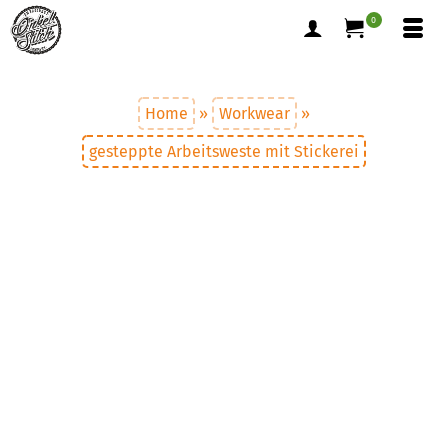
0
Home
»
Workwear
»
gesteppte Arbeitsweste mit Stickerei