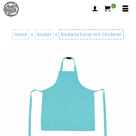
0
Home
»
Kinder
»
Kinderschürze mit Stickerei