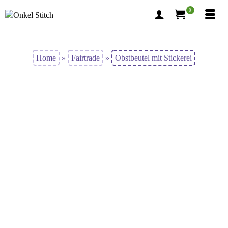
0
Home
»
Fairtrade
»
Obstbeutel mit Stickerei