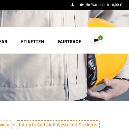
Ihr Warenkorb
-
0,00
€
0
EAR
ETIKETTEN
FAIRTRADE
wear
»
tallierte Softshell Weste mit Stickerei