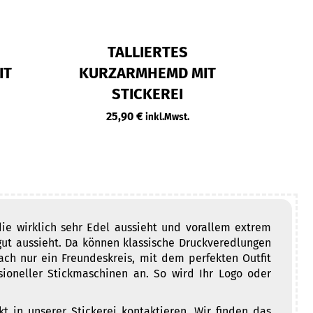
TALLIERTES
IT
KURZARMHEMD MIT
KEL
STICKEREI
25,90
€
inkl.Mwst.
, die wirklich sehr Edel aussieht und vorallem extrem
 gut aussieht. Da können klassische Druckveredlungen
ach nur ein Freundeskreis, mit dem perfekten Outfit
ssioneller Stickmaschinen an. So wird Ihr Logo oder
t in unserer Stickerei kontaktieren. Wir finden das