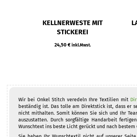
E MIT
KELLNERWESTE MIT
L
STICKEREI
24,50
€
.
inkl.Mwst.
Wir bei Onkel Stitch veredeln Ihre Textilien mit
Dir
beständig ist. Das tolle am Direktstick ist, dass e
nicht mithalten. Somit können Sie sich und Ihr Tea
auszustatten. Durch sorgfältige Handarbeit fertige
Wunschtext ins beste Licht gerückt und nach bestem 
Sie haben Ihr Wunschtextil nicht auf unserer Seite