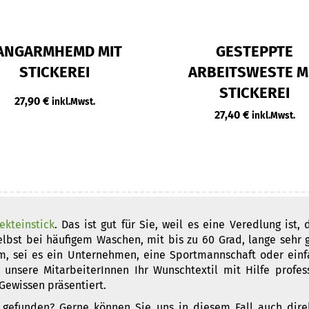
ANGARMHEMD MIT
GESTEPPTE
STICKEREI
ARBEITSWESTE M
STICKEREI
27,90
€
inkl.Mwst.
27,40
€
inkl.Mwst.
ekteinstick
. Das ist gut für Sie, weil es eine Veredlung ist
r selbst bei häufigem Waschen, mit bis zu 60 Grad, lange sehr
m, sei es ein Unternehmen, eine Sportmannschaft oder einf
n unsere MitarbeiterInnen Ihr Wunschtextil mit Hilfe profe
Gewissen präsentiert.
 gefunden? Gerne können Sie uns in diesem Fall auch direk