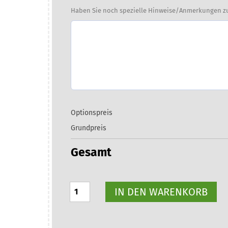
Haben Sie noch spezielle Hinweise/Anmerkungen zu
Optionspreis
Grundpreis
Gesamt
tallierte
IN DEN WARENKORB
Softshell
Weste
mit