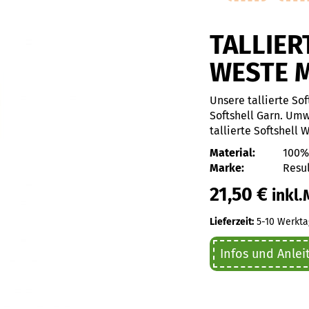
TALLIER
WESTE M
Unsere tallierte So
Softshell Garn. Umw
tallierte Softshell 
Material:
100% rec
Marke:
Resul
21,50
€
inkl.
Lieferzeit:
5-10 Werkta
Infos und Anlei