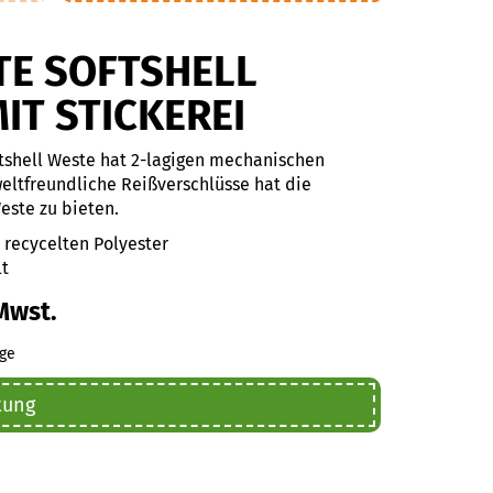
TE SOFTSHELL
IT STICKEREI
ftshell Weste hat 2-lagigen mechanischen
eltfreundliche Reißverschlüsse hat die
Weste zu bieten.
ycelten Polyester
t
Mwst.
ge
tung