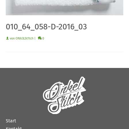
010_64_058-D-2016_03
von
ONk3LSt1tch
|
0
Start
Kontakt