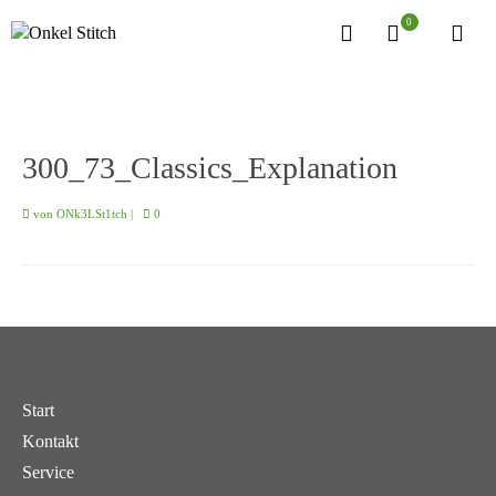
0
300_73_Classics_Explanation
von
ONk3LSt1tch
|
0
Start
Kontakt
Service