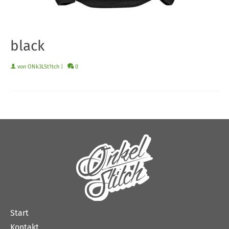
black
von
ONk3LSt1tch
|
0
Start
Kontakt