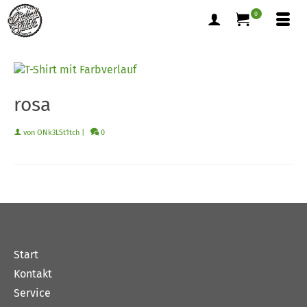
0
rosa
von
ONk3LSt1tch
|
0
Start
Kontakt
Service