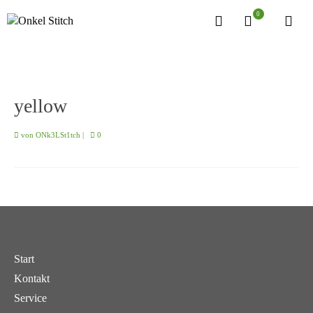
0
yellow
von
ONk3LSt1tch
|
0
Start
Kontakt
Service