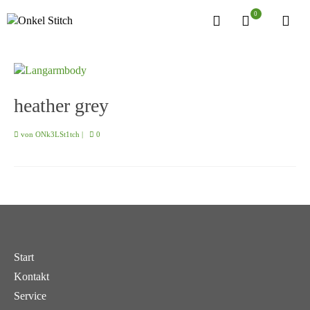
0
heather grey
von
ONk3LSt1tch
|
0
Start
Kontakt
Service