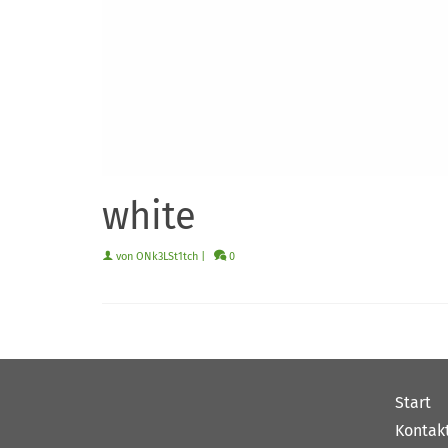
white
von
ONk3LSt1tch
|
0
Start
Kontak