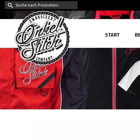
Suche
nach:
START
B