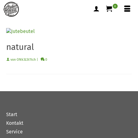
0
natural
von
ONk3LSt1tch
|
0
Start
Kontakt
Service