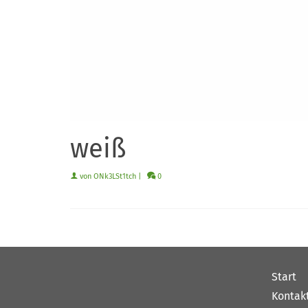
weiß
von
ONk3LSt1tch
|
0
Start
Kontak