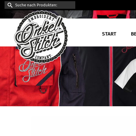
Suche
nach:
START
B