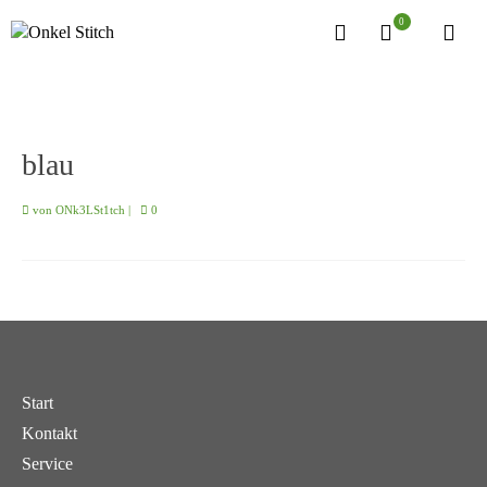
0
blau
von
ONk3LSt1tch
|
0
Start
Kontakt
Service