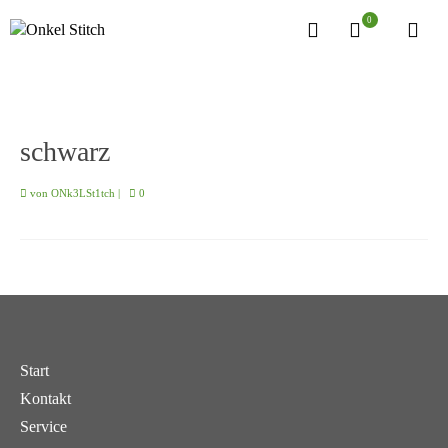
0
schwarz
von
ONk3LSt1tch
|
0
Start
Kontakt
Service