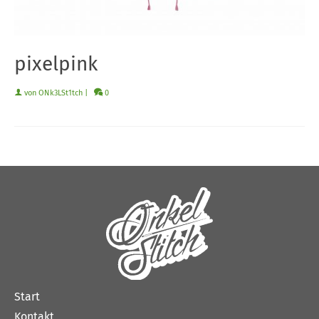
pixelpink
von
ONk3LSt1tch
|
0
Start
Kontakt