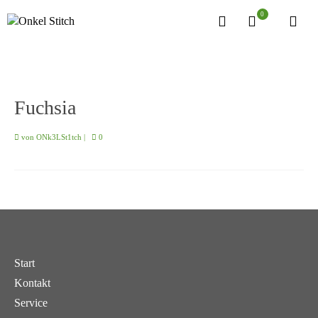
0
Fuchsia
von
ONk3LSt1tch
|
0
Start
Kontakt
Service