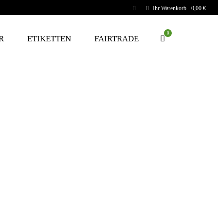
Ihr Warenkorb
-
0,00
€
0
R
ETIKETTEN
FAIRTRADE