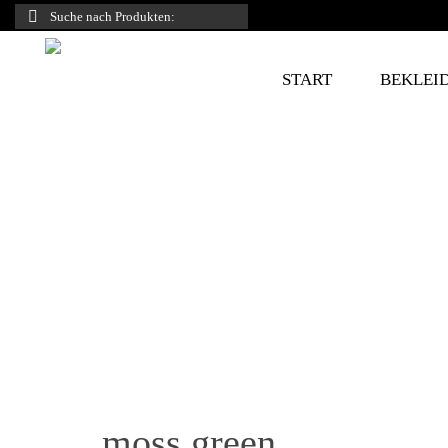
Suche
nach:
START
BEKLEI
moss green