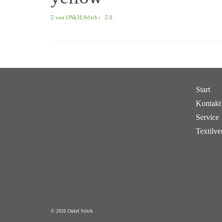
von
ONk3LSt1tch
|
0
Start
Kontakt
Service
Textilve
© 2026 Onkel Stitch