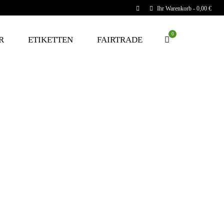
Ihr Warenkorb
-
0,00
€
0
R
ETIKETTEN
FAIRTRADE