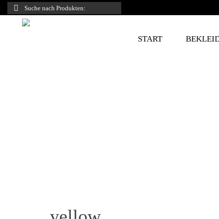
Suche
nach:
START
BEKLEI
yellow