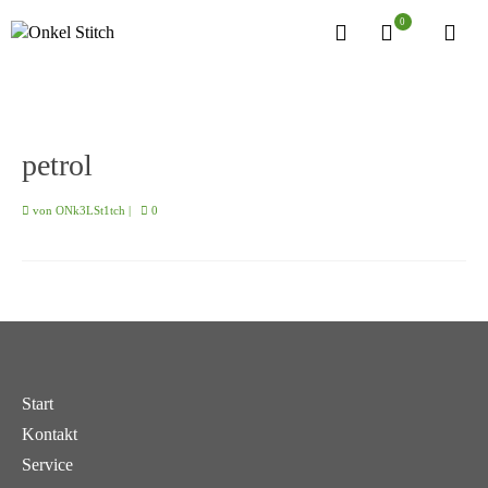
0
petrol
von
ONk3LSt1tch
|
0
Start
Kontakt
Service