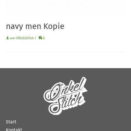
navy men Kopie
von
ONk3LSt1tch
|
0
Start
Kontakt