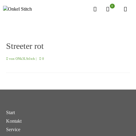
0
Streeter rot
von
ONk3LSt1tch
|
0
Start
Kontakt
Service