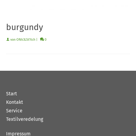
burgundy
von
ONk3LSt1tch
|
0
Start
Kontakt
Service
Textilveredelung
Impressum