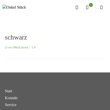
0
schwarz
von
ONk3LSt1tch
|
0
Start
Kontakt
Service