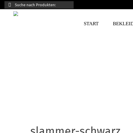
Suche
nach:
START
BEKLEI
slammer-schwarz