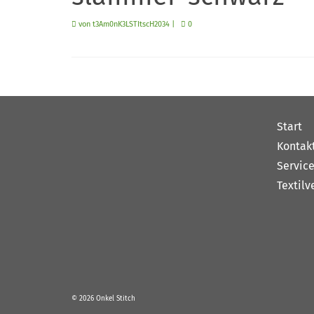
von
t3Am0nK3LSTItscH2034
|
0
Start
Kontak
Servic
Textilv
© 2026 Onkel Stitch