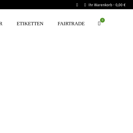
Ihr Warenkorb
-
0,00
€
0
R
ETIKETTEN
FAIRTRADE