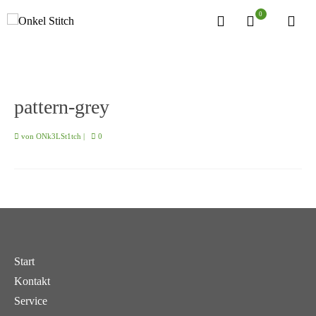
0
pattern-grey
von
ONk3LSt1tch
|
0
Start
Kontakt
Service