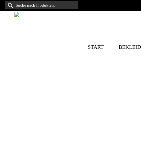
Suche
nach:
START
BEKLEI