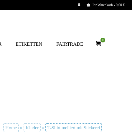
Ihr Warenkorb
-
0,00
€
0
R
ETIKETTEN
FAIRTRADE
Home
»
Kinder
»
T-Shirt melliert mit Stickerei